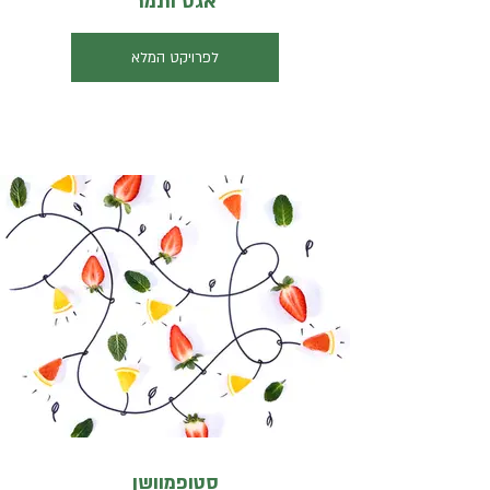
אגס ותמר
לפרויקט המלא
סטופמוושן