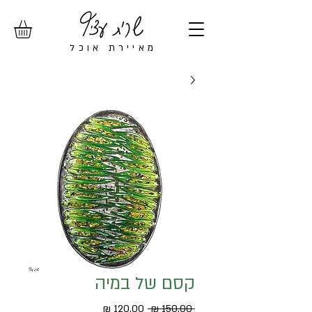
מ
איירת אוכל
קסם של במיה
מחיר
מחיר
 ‏150.00 ‏₪ 