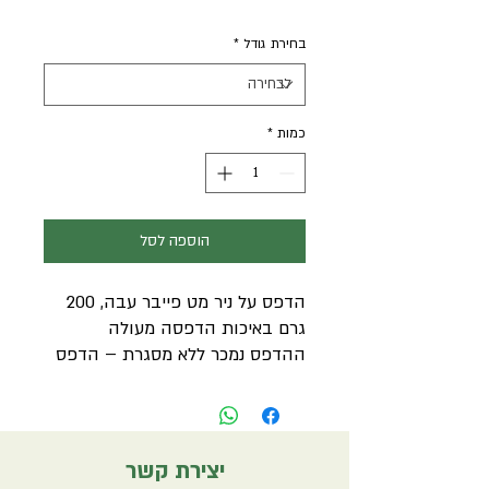
רגיל
מבצע
בחירת גודל
*
כמות
*
הוספה לסל
הדפס על ניר מט פייבר עבה, 200
גרם באיכות הדפסה מעולה
ההדפס נמכר ללא מסגרת – הדפס
בלבד
יצא לכם להתקל בפרויקט האיור
האינסטגרמי שלי?
יצירת קשר
במהלך השנתיים האחרונות בחרתי