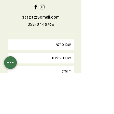
מנות שאני אוהבת מתוך עמודי
אינסטגרם שונים וטעימים ויצרתי מהן
satzitz@gmail.com
איורים ריאסליסטים שריגשו אותי ואת
בעלי המנות.
052-8448766
רותם אהובתי המוכשרת, כל מה
שידי הזהב שלה נוגעות בו הופך
ליצירת אומנות, בדיוק כמו מנת
הבמיה המופלאה הזו.
ההדפס מושלם כתוספת לעיצוב
חלל המטבח או הבית, כהדפס בודד
או כחלק מסדרת הדפסים.
ניתן לתלות על הקיר או להניח על
שולחן או מדף.
מומלץ לקנות כמתנה עבור מישהו
יקר ואהוב.