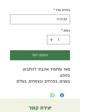
רגיל
מבצע
בחירת גודל
*
כמות
*
הוספה לסל
מאז ומתמיד אהבתי להתבונן
בטבע.
בעצים, בפרחים ובצמחים, בעלים
ובכל מה שיש לו להציע. סקלת
הגוונים הירוקים הדהימה אותי תמיד
ברב גוניותה. מאז שאני מאיירת, איור
בוטני הוא חלק בלתי נפרד
יצירת קשר
מהעבודה שלי. הוא כולל צמחי