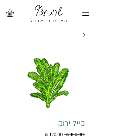
מ
איירת אוכל
קייל ירוק
מחיר
מחיר
 ‏150.00 ‏₪ 